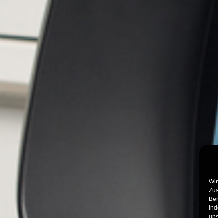
Wir
Zus
Ben
Ind
uns